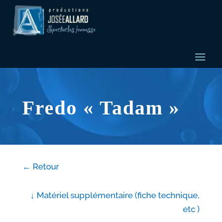
Fredo « Tadam »
← Retour
↓ Matériel supplémentaire (fiche technique,
etc )